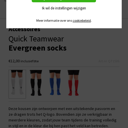
Ik wil de instellingen wijzigen
Meer informatie over ons
cookiebeleid
.
Accessoires
Quick Teamwear
Evergreen socks
€12,00
inclusief btw
Art.nr. QT1506
Deze kousen zijn ontworpen met een uitstekende pasvorm en
ze dragen trots het Q-logo. Bovendien zijn ze verkrijgbaar in
meerdere kleuren, zodat jouw team tijdens de training volledig
in stijl en in de kleur die bij hen past het veld kan betreden.