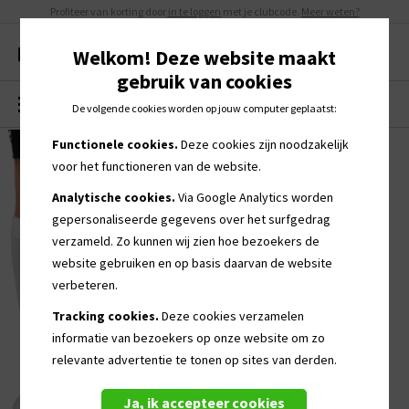
Profiteer van korting door
in te loggen
met je clubcode.
Meer weten?
Welkom! Deze website maakt
gebruik van cookies
MENU
0
De volgende cookies worden op jouw computer geplaatst:
Functionele cookies.
Deze cookies zijn noodzakelijk
voor het functioneren van de website.
Analytische cookies.
Via Google Analytics worden
gepersonaliseerde
gegevens over het surfgedrag
verzameld. Zo kunnen wij zien hoe bezoekers de
website gebruiken en op basis daarvan de website
verbeteren.
Tracking cookies.
Deze cookies verzamelen
informatie van bezoekers op onze website om zo
relevante advertentie te tonen op sites van derden.
Ja, ik accepteer cookies