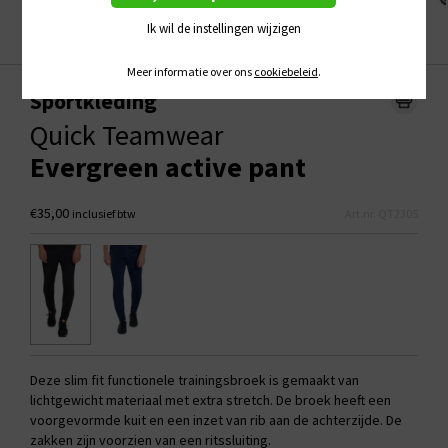
Ik wil de instellingen wijzigen
Meer informatie over ons
cookiebeleid
.
Sportkleding
Quick Teamwear
Evergreen active pant
€35,00
inclusief btw
Art.nr. QT2305
Deze slim fit functionele trainingsbroek is gemaakt van
lichtgewicht materiaal met extra stretch. De broek heeft een
voorgevormde kuit en een inzet van rib aan de achterzijde. De
zakken zijn voorzien van een ritssluiting.