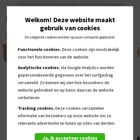
Profiteer van korting door
in te loggen
met je clubcode.
Meer weten?
Welkom! Deze website maakt
gebruik van cookies
MENU
0
De volgende cookies worden op jouw computer geplaatst:
Functionele cookies.
Deze cookies zijn noodzakelijk
voor het functioneren van de website.
Analytische cookies.
Via Google Analytics worden
gepersonaliseerde
gegevens over het surfgedrag
verzameld. Zo kunnen wij zien hoe bezoekers de
website gebruiken en op basis daarvan de website
verbeteren.
Tracking cookies.
Deze cookies verzamelen
informatie van bezoekers op onze website om zo
relevante advertentie te tonen op sites van derden.
Ja, ik accepteer cookies